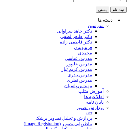
ثبت نام
بستن
دسته ها
مدرسین
دکتر جاهد سراوانی
دکتر طاهر لطفی
دکتر فاطمی زاده
فریدونیان
محمدی
مدرس عباسی
مدرس علیپور
مدرس کریم تبار
مدرس نادری
مدرس نظری
مهندس پاسبان
آموزش متلب
اطلاعیه ها
پایان نامه
پردازش تصویر
ocr
پردازش و تحلیل تصاویر پزشکی
تناظریابی تصویر (Image Registration)