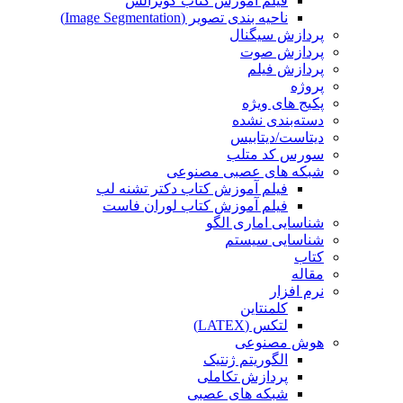
فیلم آموزش کتاب گونزالس
ناحیه بندی تصویر (Image Segmentation)
پردازش سیگنال
پردازش صوت
پردازش فیلم
پروژه
پکیج های ویژه
دسته‌بندی نشده
دیتاست/دیتابیس
سورس کد متلب
شبکه های عصبی مصنوعی
فیلم آموزش کتاب دکتر تشنه لب
فیلم آموزش کتاب لوران فاست
شناسایی اماری الگو
شناسایی سیستم
کتاب
مقاله
نرم افزار
کلمنتاین
لتکس (LATEX)
هوش مصنوعی
الگوریتم ژنتیک
پردازش تکاملی
شبکه های عصبی