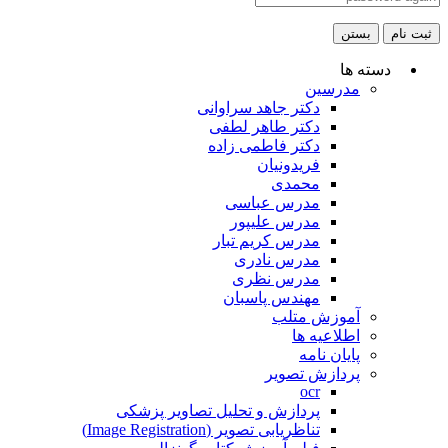
ثبت نام
بستن
دسته ها
مدرسین
دکتر جاهد سراوانی
دکتر طاهر لطفی
دکتر فاطمی زاده
فریدونیان
محمدی
مدرس عباسی
مدرس علیپور
مدرس کریم تبار
مدرس نادری
مدرس نظری
مهندس پاسبان
آموزش متلب
اطلاعیه ها
پایان نامه
پردازش تصویر
ocr
پردازش و تحلیل تصاویر پزشکی
تناظریابی تصویر (Image Registration)