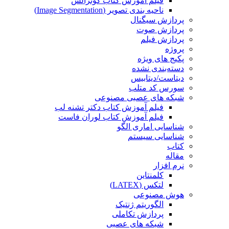
فیلم آموزش کتاب گونزالس
ناحیه بندی تصویر (Image Segmentation)
پردازش سیگنال
پردازش صوت
پردازش فیلم
پروژه
پکیج های ویژه
دسته‌بندی نشده
دیتاست/دیتابیس
سورس کد متلب
شبکه های عصبی مصنوعی
فیلم آموزش کتاب دکتر تشنه لب
فیلم آموزش کتاب لوران فاست
شناسایی اماری الگو
شناسایی سیستم
کتاب
مقاله
نرم افزار
کلمنتاین
لتکس (LATEX)
هوش مصنوعی
الگوریتم ژنتیک
پردازش تکاملی
شبکه های عصبی