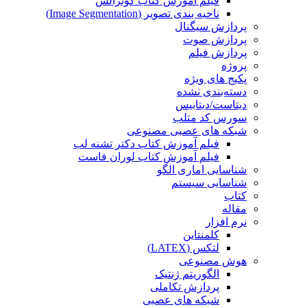
فیلم آموزش کتاب گونزالس
ناحیه بندی تصویر (Image Segmentation)
پردازش سیگنال
پردازش صوت
پردازش فیلم
پروژه
پکیج های ویژه
دسته‌بندی نشده
دیتاست/دیتابیس
سورس کد متلب
شبکه های عصبی مصنوعی
فیلم آموزش کتاب دکتر تشنه لب
فیلم آموزش کتاب لوران فاست
شناسایی اماری الگو
شناسایی سیستم
کتاب
مقاله
نرم افزار
کلمنتاین
لتکس (LATEX)
هوش مصنوعی
الگوریتم ژنتیک
پردازش تکاملی
شبکه های عصبی