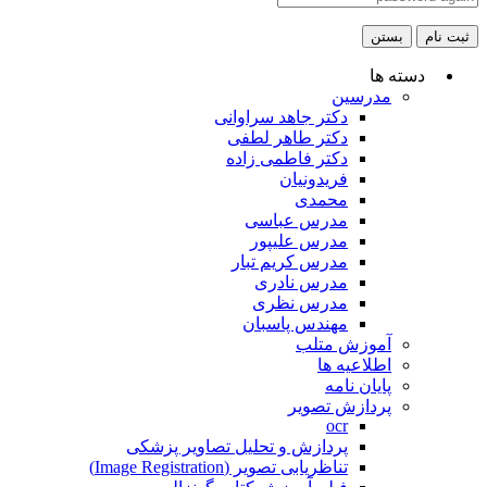
ثبت نام
بستن
دسته ها
مدرسین
دکتر جاهد سراوانی
دکتر طاهر لطفی
دکتر فاطمی زاده
فریدونیان
محمدی
مدرس عباسی
مدرس علیپور
مدرس کریم تبار
مدرس نادری
مدرس نظری
مهندس پاسبان
آموزش متلب
اطلاعیه ها
پایان نامه
پردازش تصویر
ocr
پردازش و تحلیل تصاویر پزشکی
تناظریابی تصویر (Image Registration)