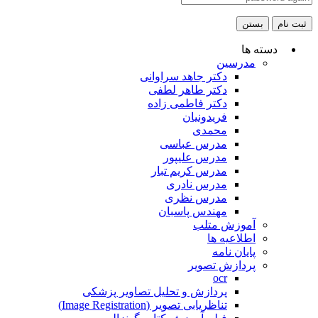
ثبت نام
بستن
دسته ها
مدرسین
دکتر جاهد سراوانی
دکتر طاهر لطفی
دکتر فاطمی زاده
فریدونیان
محمدی
مدرس عباسی
مدرس علیپور
مدرس کریم تبار
مدرس نادری
مدرس نظری
مهندس پاسبان
آموزش متلب
اطلاعیه ها
پایان نامه
پردازش تصویر
ocr
پردازش و تحلیل تصاویر پزشکی
تناظریابی تصویر (Image Registration)