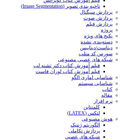
فیلم آموزش کتاب گونزالس
ناحیه بندی تصویر (Image Segmentation)
پردازش سیگنال
پردازش صوت
پردازش فیلم
پروژه
پکیج های ویژه
دسته‌بندی نشده
دیتاست/دیتابیس
سورس کد متلب
شبکه های عصبی مصنوعی
فیلم آموزش کتاب دکتر تشنه لب
فیلم آموزش کتاب لوران فاست
شناسایی اماری الگو
شناسایی سیستم
کتاب
مقاله
نرم افزار
کلمنتاین
لتکس (LATEX)
هوش مصنوعی
الگوریتم ژنتیک
پردازش تکاملی
شبکه های عصبی