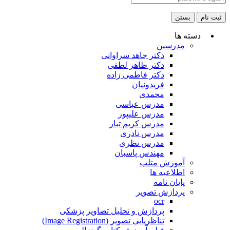
ثبت نام
بستن
دسته ها
مدرسین
دکتر جاهد سراوانی
دکتر طاهر لطفی
دکتر فاطمی زاده
فریدونیان
محمدی
مدرس عباسی
مدرس علیپور
مدرس کریم تبار
مدرس نادری
مدرس نظری
مهندس پاسبان
آموزش متلب
اطلاعیه ها
پایان نامه
پردازش تصویر
ocr
پردازش و تحلیل تصاویر پزشکی
تناظریابی تصویر (Image Registration)