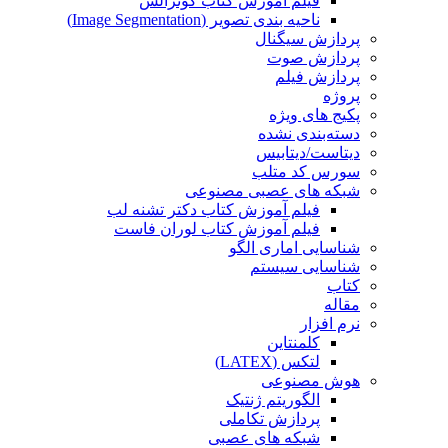
فیلم آموزش کتاب گونزالس
ناحیه بندی تصویر (Image Segmentation)
پردازش سیگنال
پردازش صوت
پردازش فیلم
پروژه
پکیج های ویژه
دسته‌بندی نشده
دیتاست/دیتابیس
سورس کد متلب
شبکه های عصبی مصنوعی
فیلم آموزش کتاب دکتر تشنه لب
فیلم آموزش کتاب لوران فاست
شناسایی اماری الگو
شناسایی سیستم
کتاب
مقاله
نرم افزار
کلمنتاین
لتکس (LATEX)
هوش مصنوعی
الگوریتم ژنتیک
پردازش تکاملی
شبکه های عصبی