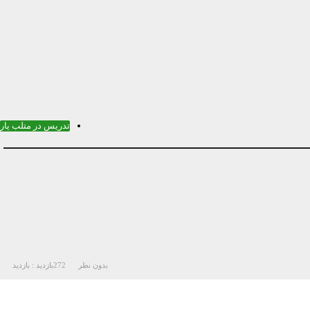
تدریس در متلب یار
بدون نظر
272
بازدید :
بازدید