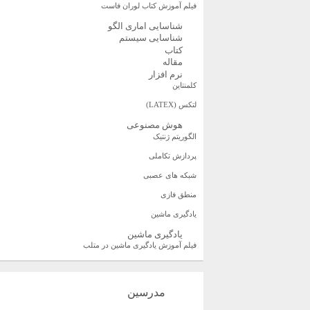
فیلم آموزش کتاب لوران فاست
شناسایی اماری الگو
شناسایی سیستم
کتاب
مقاله
نرم افزار
کلمنتاین
لتکس (LATEX)
هوش مصنوعی
الگوریتم ژنتیک
پردازش تکاملی
شبکه های عصبی
منطق فازی
یادگیری ماشین
یادگیری ماشین
فیلم آموزش یادگیری ماشین در متلب
مدرسین