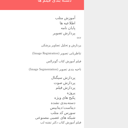
دسته بندی فیلم ها
آموزش متلب
اطلاعیه ها
پایان نامه
پردازش تصویر
ocr
پردازش و تحلیل تصاویر پزشکی
تناظریابی تصویر (Image Registration)
فیلم آموزش کتاب گونزالس
ناحیه بندی تصویر (Image Segmentation)
پردازش سیگنال
پردازش صوت
پردازش فیلم
پروژه
پکیج های ویژه
دسته‌بندی نشده
دیتاست/دیتابیس
سورس کد متلب
شبکه های عصبی مصنوعی
فیلم آموزش کتاب دکتر تشنه لب