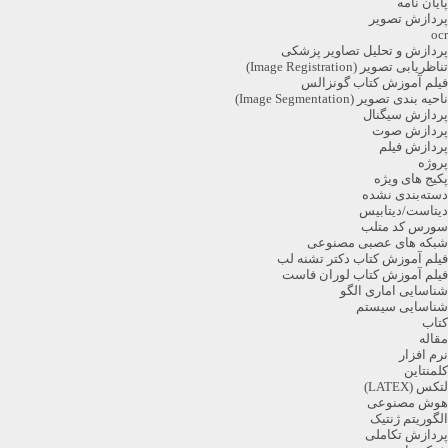
پایان نامه
پردازش تصویر
ocr
پردازش و تحلیل تصاویر پزشکی
تناظریابی تصویر (Image Registration)
فیلم آموزش کتاب گونزالس
ناحیه بندی تصویر (Image Segmentation)
پردازش سیگنال
پردازش صوت
پردازش فیلم
پروژه
پکیج های ویژه
دسته‌بندی نشده
دیتاست/دیتابیس
سورس کد متلب
شبکه های عصبی مصنوعی
فیلم آموزش کتاب دکتر تشنه لب
فیلم آموزش کتاب لوران فاست
شناسایی اماری الگو
شناسایی سیستم
کتاب
مقاله
نرم افزار
کلمنتاین
لتکس (LATEX)
هوش مصنوعی
الگوریتم ژنتیک
پردازش تکاملی