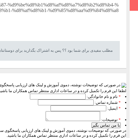
%87-%d9%be%d8%b1%d8%af%d8%a7%d8%b2%d8%b4-
8%b1-%d8%af%d8%b1-%d9%85%d8%aa%d9%84%d8%a8
مطلب مفیدی برای شما بود ؟؟ پس به اشتراک بگذارید برای دوستانتا
در صورتی که توضیحات نوشته، دموی آموزش و لینک های ارزیابی پاسخگوی س
لطفا این فرم را تکمیل کرده و در ساعات اداری منتظر تماس همکاران ما باشید
*
نام و نام خانوادگی:
*
شماره تماس:
*
ایمیل:
*
توضیحات:
با من تماس بگیر
در صورتی که توضیحات نوشته، دموی آموزش و لینک های ارزیابی پاسخگوی سوال
این فرم را تکمیل کرده و در ساعات اداری منتظر تماس همکاران ما باشید.