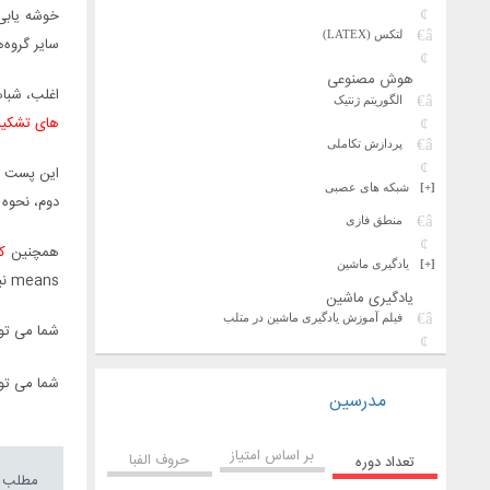
خوشه ­یابی
لتکس (LATEX)
سایر گروه‌
هوش مصنوعی
اغلب، شبا
الگوریتم ژنتیک
های تشکیل
پردازش تکاملی
این پست 
[+]
شبکه های عصبی
دوم، نحوه 
منطق فازی
همچنین
ک
[+]
یادگیری ماشین
means نیز در این بسته آموزشی قرار دارد.
یادگیری ماشین
فیلم آموزش یادگیری ماشین در متلب
شما می توا
شما می توا
مدرسین
بر اساس امتیاز
حروف الفبا
تعداد دوره
مطلب م