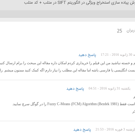
یاده سازی استخراج ویژگی در الگوریتم SIFT در متلب + کد متلب
ربران
25
پاسخ دهید
20 - 17:21
م و خسته نباشید من این فیلم را خریداری کردم امکان داره مقاله این مبحث را برام ارسال کنی
ست انگلیسی یا فارسی باشه اما مقاله این مطلب را نیاز دارم اگه کمک کنید ممنون میشم. راه
پاسخ دهید
یکشنبه 31 ژانویه 2016 - 04:51
م
Fuzzy C-Means (FCM) Algorit) را در گوگل سرچ نمایید.
ر
پاسخ دهید
 3 فوریه 2016 - 21:53