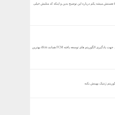
با عرض سلام و خسته نباشید.من این فیلمو دان کردم.ولی موضوعی که من میخوام کار کنم درمورد dFCM هستش.میشه یکم درباره این توضیح بدین.و اینکه کد متلبش خیلی
الگوریتم های زیادی که توسعه یافته FCM هستند وجود دارند که پایه و اساس کدنویسی آنها FCM می باشد. جهت یادگیری الگوریتم های توسعه یافته FCM همانند dfcm بهترین