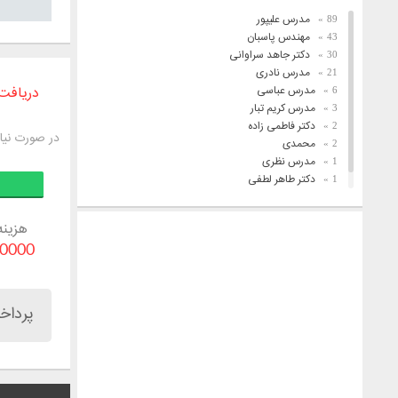
مدرس علیپور
89
مهندس پاسبان
43
دکتر جاهد سراوانی
30
مدرس نادری
21
مدرس عباسی
دریافت 
6
مدرس کریم تبار
3
دکتر فاطمی زاده
2
در صورت نیاز به پسورد yar.com
محمدی
2
مدرس نظری
1
دکتر طاهر لطفی
1
فریدونیان
1
هزینه
40000 توم
پرداخ