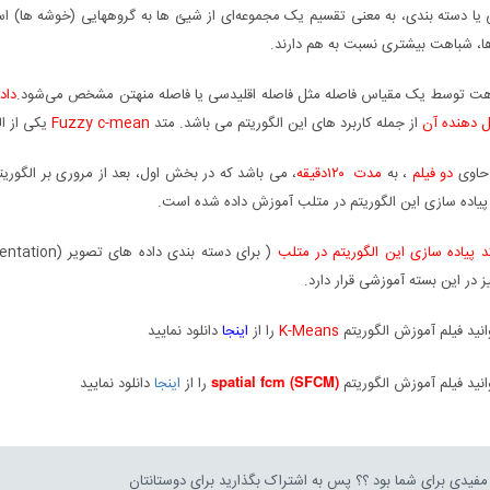
 یا دسته بندی، به معنی تقسیم یک مجموعه­‌ای از شیئ ­ها به گروه­هایی (خوشه ­ها) 
ها، شباهت بیشتری نسبت به هم دارند.
هت توسط یک مقیاس فاصله مثل فاصله اقلیدسی یا فاصله منهتن مشخص می‌شود.
داد
 دهنده آن
از جمله کاربرد های این الگوریتم می باشد. متد
Fuzzy c-mean
یکی از ال
حاوی
دو فیلم
، به
مدت ۱۲۰دقیقه
پیاده سازی این الگوریتم در متلب آموزش داده شده است.
د پیاده سازی این الگوریتم در متلب
نید فیلم آموزش الگوریتم
K-Means
را از
اینجا
دانلود نمایید
spatial fcm (SFCM)
نید فیلم آموزش الگوریتم
را از
اینجا
دانلود نمایید
فیدی برای شما بود ؟؟ پس به اشتراک بگذارید برای دوستانتان