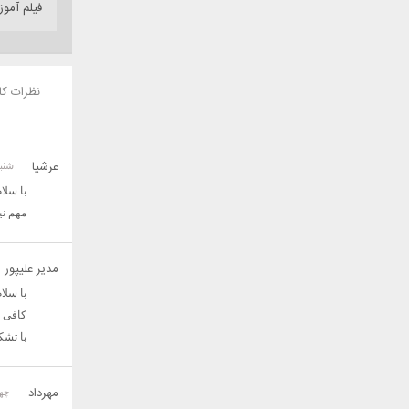
فیلم آموزش پ
نظرات کا
عرشیا
شنبه 30 ژانویه 16
با سلا
مهم نی
مدیر علیپور
با سلا
کافی است فقط hm (Bezdek 1981
با تشک
مهرداد
چهارشنبه