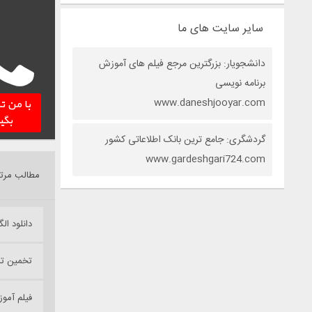
سایر سایت های ما
دانشجویار: بزرگترین مرجع فیلم های آموزش
برنامه نویسی
www.daneshjooyar.com
با من 
بگیر
گردشگری: جامع ترین بانک اطلاعاتی کشور
www.gardeshgari724.com
مطالب مرت
دانلود الگوریت
تخمین تا
فیلم آموزش پرو