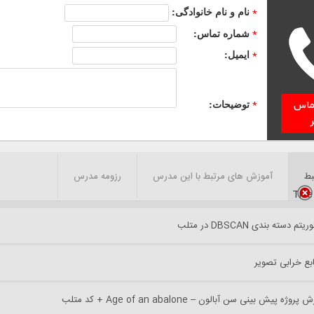
نام و نام خانوادگی:
*
شماره تماس:
*
ایمیل:
*
توضیحات:
تماس
*
بط
آموزش های مرتبط با این مدرس
رزومه مدرس
Title
م دسته بندی DBSCAN در متلب
بع خرابی تصویر
ژه پیش بینی سن آبالون – Age of an abalone + کد متلب