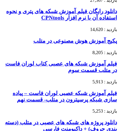
بازدید : 27,367
دانلود رایگان فیلم آموزش شبکه های پتری و نحوه
استفاده آن با نرم افزار CPNtools
بازدید : 14,620
پکیج آموزش هوش مصنوعی در متلب
بازدید : 8,205
فیلم آموزش شبکه های عصبی کتاب لوران فاست
در متلب قسمت سوم
بازدید : 5,913
فیلم آموزش شبکه عصبی لوران فاست – پیاده
سازی شبکه پرسپترون در متلب- قسمت نهم
بازدید : 5,253
دانلود پروژه های شبکه های عصبی در متلب (دسته
بندی حروف) + داکیومنت فارسی