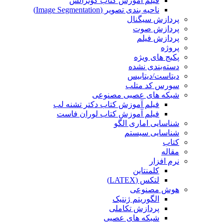
فیلم آموزش کتاب گونزالس
ناحیه بندی تصویر (Image Segmentation)
پردازش سیگنال
پردازش صوت
پردازش فیلم
پروژه
پکیج های ویژه
دسته‌بندی نشده
دیتاست/دیتابیس
سورس کد متلب
شبکه های عصبی مصنوعی
فیلم آموزش کتاب دکتر تشنه لب
فیلم آموزش کتاب لوران فاست
شناسایی اماری الگو
شناسایی سیستم
کتاب
مقاله
نرم افزار
کلمنتاین
لتکس (LATEX)
هوش مصنوعی
الگوریتم ژنتیک
پردازش تکاملی
شبکه های عصبی