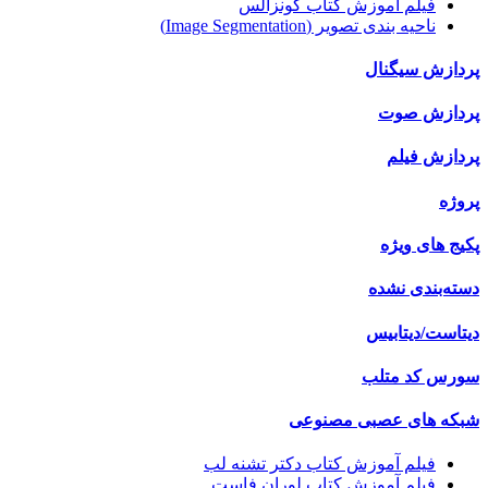
فیلم آموزش کتاب گونزالس
ناحیه بندی تصویر (Image Segmentation)
پردازش سیگنال
پردازش صوت
پردازش فیلم
پروژه
پکیج های ویژه
دسته‌بندی نشده
دیتاست/دیتابیس
سورس کد متلب
شبکه های عصبی مصنوعی
فیلم آموزش کتاب دکتر تشنه لب
فیلم آموزش کتاب لوران فاست