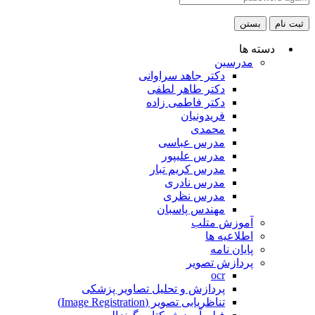
ثبت نام
بستن
دسته ها
مدرسین
دکتر جاهد سراوانی
دکتر طاهر لطفی
دکتر فاطمی زاده
فریدونیان
محمدی
مدرس عباسی
مدرس علیپور
مدرس کریم تبار
مدرس نادری
مدرس نظری
مهندس پاسبان
آموزش متلب
اطلاعیه ها
پایان نامه
پردازش تصویر
ocr
پردازش و تحلیل تصاویر پزشکی
تناظریابی تصویر (Image Registration)