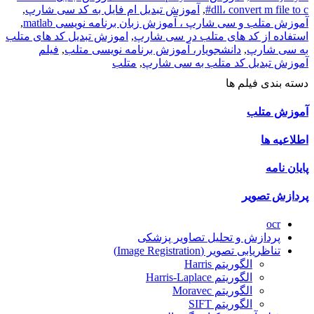
dll، convert m file to c#
,
آموزش تبدیل ام فایل به کد سی شارپ
,
آموزش متلب و سی شارپ ، آموزش زبان برنامه نویسی matlab
,
استفاده از کد های متلب در سی شارپ
,
اموزش تبدیل کد های متلب
به سی شارپ
,
دانشجویار، آموزش برنامه نویسی متلب
,
فیلم
آموزش تبدیل کد متلب به سی شارپ
,
متلب
دسته بندی فیلم ها
آموزش متلب
اطلاعیه ها
پایان نامه
پردازش تصویر
ocr
پردازش و تحلیل تصاویر پزشکی
تناظریابی تصویر (Image Registration)
الگوریتم Harris
الگوریتم Harris-Laplace
الگوریتم Moravec
الگوریتم SIFT