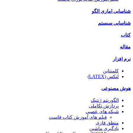
شناسایی اماری الگو
شناسایی سیستم
کتاب
مقاله
نرم افزار
کلمنتاین
لتکس (LATEX)
هوش مصنوعی
الگوریتم ژنتیک
پردازش تکاملی
شبکه های عصبی
فیلم های آموزش کتاب فاست
منطق فازی
یادگیری ماشین