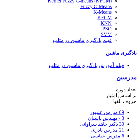
(Kernel Fuzzy C-means (KFCM
Fuzzy C-Means
K-Means
KFCM
KNN
PSO
SVM
فیلم یادگیری ماشین در متلب
یادگیری ماشین
فیلم آموزش یادگیری ماشین در متلب
مدرسین
تعداد دوره
بر اساس امتیاز
حروف الفبا
89
مدرس علیپور
43
مهندس پاسبان
30
دکتر جاهد سراوانی
21
مدرس نادری
6
مدرس عباسی