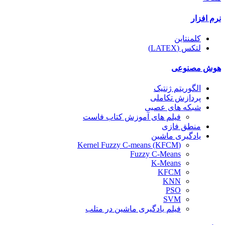
نرم افزار
کلمنتاین
لتکس (LATEX)
هوش مصنوعی
الگوریتم ژنتیک
پردازش تکاملی
شبکه های عصبی
فیلم های آموزش کتاب فاست
منطق فازی
یادگیری ماشین
(Kernel Fuzzy C-means (KFCM
Fuzzy C-Means
K-Means
KFCM
KNN
PSO
SVM
فیلم یادگیری ماشین در متلب