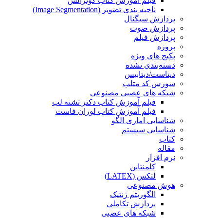
فیلم آموزش کتاب گونزالس
ناحیه بندی تصویر (Image Segmentation)
پردازش سیگنال
پردازش صوت
پردازش فیلم
پروژه
پکیج های ویژه
دسته‌بندی نشده
دیتاست/دیتابیس
سورس کد متلب
شبکه های عصبی مصنوعی
فیلم آموزش کتاب دکتر تشنه لب
فیلم آموزش کتاب لوران فاست
شناسایی اماری الگو
شناسایی سیستم
کتاب
مقاله
نرم افزار
کلمنتاین
لتکس (LATEX)
هوش مصنوعی
الگوریتم ژنتیک
پردازش تکاملی
شبکه های عصبی