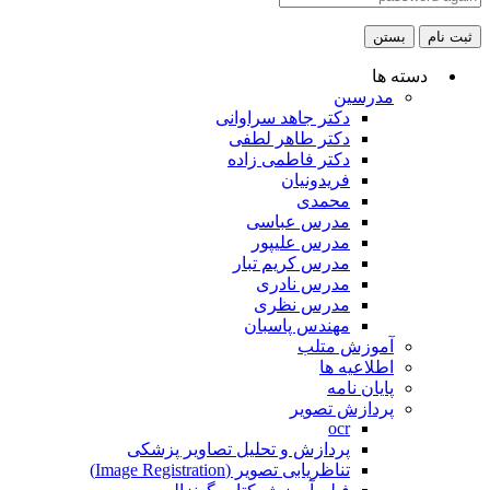
ثبت نام
بستن
دسته ها
مدرسین
دکتر جاهد سراوانی
دکتر طاهر لطفی
دکتر فاطمی زاده
فریدونیان
محمدی
مدرس عباسی
مدرس علیپور
مدرس کریم تبار
مدرس نادری
مدرس نظری
مهندس پاسبان
آموزش متلب
اطلاعیه ها
پایان نامه
پردازش تصویر
ocr
پردازش و تحلیل تصاویر پزشکی
تناظریابی تصویر (Image Registration)