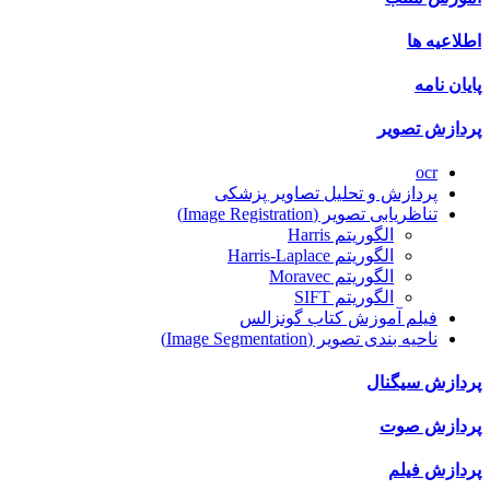
اطلاعیه ها
پایان نامه
پردازش تصویر
ocr
پردازش و تحلیل تصاویر پزشکی
تناظریابی تصویر (Image Registration)
الگوریتم Harris
الگوریتم Harris-Laplace
الگوریتم Moravec
الگوریتم SIFT
فیلم آموزش کتاب گونزالس
ناحیه بندی تصویر (Image Segmentation)
پردازش سیگنال
پردازش صوت
پردازش فیلم