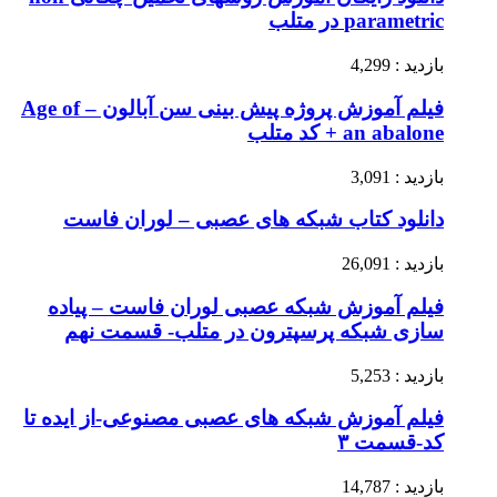
parametric در متلب
بازدید : 4,299
فیلم آموزش پروژه پیش بینی سن آبالون – Age of
an abalone + کد متلب
بازدید : 3,091
دانلود کتاب شبکه های عصبی – لوران فاست
بازدید : 26,091
فیلم آموزش شبکه عصبی لوران فاست – پیاده
سازی شبکه پرسپترون در متلب- قسمت نهم
بازدید : 5,253
فیلم آموزش شبکه های عصبی مصنوعی-از ایده تا
کد-قسمت ۳
بازدید : 14,787