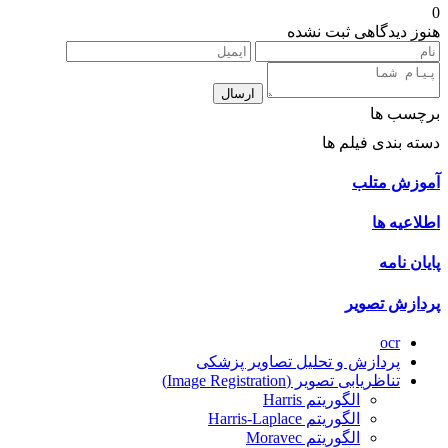
0
هنوز دیدگاهی ثبت نشده
ارسال
برچسب ها
دسته بندی فیلم ها
آموزش متلب
اطلاعیه ها
پایان نامه
پردازش تصویر
ocr
پردازش و تحلیل تصاویر پزشکی
تناظریابی تصویر (Image Registration)
الگوریتم Harris
الگوریتم Harris-Laplace
الگوریتم Moravec