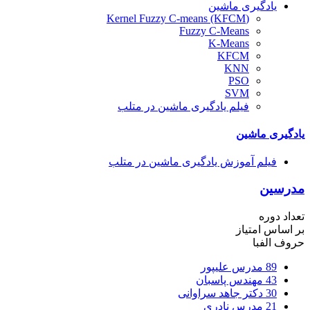
یادگیری ماشین
(Kernel Fuzzy C-means (KFCM
Fuzzy C-Means
K-Means
KFCM
KNN
PSO
SVM
فیلم یادگیری ماشین در متلب
یادگیری ماشین
فیلم آموزش یادگیری ماشین در متلب
مدرسین
تعداد دوره
بر اساس امتیاز
حروف الفبا
89
مدرس علیپور
43
مهندس پاسبان
30
دکتر جاهد سراوانی
21
مدرس نادری