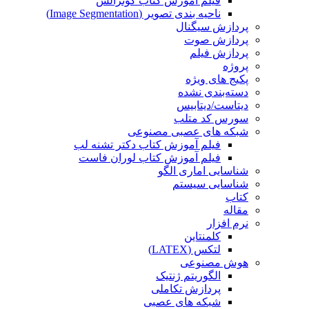
فیلم آموزش کتاب گونزالس
ناحیه بندی تصویر (Image Segmentation)
پردازش سیگنال
پردازش صوت
پردازش فیلم
پروژه
پکیج های ویژه
دسته‌بندی نشده
دیتاست/دیتابیس
سورس کد متلب
شبکه های عصبی مصنوعی
فیلم آموزش کتاب دکتر تشنه لب
فیلم آموزش کتاب لوران فاست
شناسایی اماری الگو
شناسایی سیستم
کتاب
مقاله
نرم افزار
کلمنتاین
لتکس (LATEX)
هوش مصنوعی
الگوریتم ژنتیک
پردازش تکاملی
شبکه های عصبی