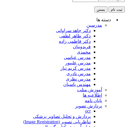
ثبت نام
بستن
دسته ها
مدرسین
دکتر جاهد سراوانی
دکتر طاهر لطفی
دکتر فاطمی زاده
فریدونیان
محمدی
مدرس عباسی
مدرس علیپور
مدرس کریم تبار
مدرس نادری
مدرس نظری
مهندس پاسبان
آموزش متلب
اطلاعیه ها
پایان نامه
پردازش تصویر
ocr
پردازش و تحلیل تصاویر پزشکی
تناظریابی تصویر (Image Registration)