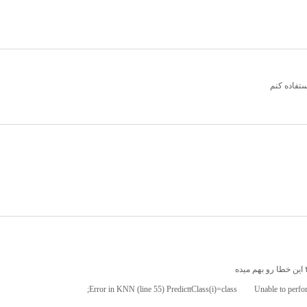
ستفاده کنم
Error in KNN (line 55) PredicttClass(i)=class;
Unable to perfor