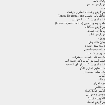
پایان نامه
پردازش تصویر
ocr
پردازش و تحلیل تصاویر پزشکی
تناظریابی تصویر (Image Registration)
فیلم آموزش کتاب گونزالس
ناحیه بندی تصویر (Image Segmentation)
پردازش سیگنال
پردازش صوت
پردازش فیلم
پروژه
پکیج های ویژه
دسته‌بندی نشده
دیتاست/دیتابیس
سورس کد متلب
شبکه های عصبی مصنوعی
فیلم آموزش کتاب دکتر تشنه لب
فیلم آموزش کتاب لوران فاست
شناسایی اماری الگو
شناسایی سیستم
کتاب
مقاله
نرم افزار
کلمنتاین
لتکس (LATEX)
هوش مصنوعی
الگوریتم ژنتیک
پردازش تکاملی