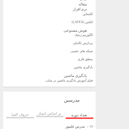
مقاله
نرم افزار
کلمنتاین
لتکس (LATEX)
هوش مصنوعی
الگوریتم ژنتیک
پردازش تکاملی
شبکه های عصبی
منطق فازی
یادگیری ماشین
یادگیری ماشین
فیلم آموزش یادگیری ماشین در متلب
مدرسین
بر اساس امتیاز
حروف الفبا
تعداد دوره
مدرس علیپور
89