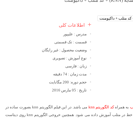
اطلاعات کلی
مدرس : علیپور
قسمت : تک قسمتی
وضعیت محصول : غیر رایگان
نوع آموزش : تصویری
زبان : فارسی
مدت زمان : 74 دقیقه
حجم دوره: 200 مگابایت
تاریخ : 05 مارس 2016
به همراه
کد الگوریتم knn
می باشد. در این فیلم الگوریتم knn بصورت ساده در
متلب آموزش داده شده است. سپس پیاده سازی الگوریتم KNN خط به خط در متلب آموزش داده می شود. همچنین خروجی الگوریتم knn روی دیتاست