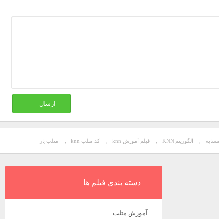
ارسال
,
الگوریتم KNN
,
فیلم آموزش knn
,
کد متلب knn
,
متلب یار
دسته بندی فیلم ها
آموزش متلب