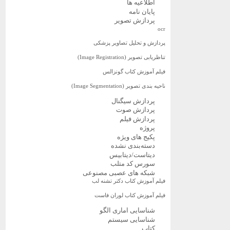
اطلاعیه ها
پایان نامه
پردازش تصویر
ocr
پردازش و تحلیل تصاویر پزشکی
تناظریابی تصویر (Image Registration)
فیلم آموزش کتاب گونزالس
ناحیه بندی تصویر (Image Segmentation)
پردازش سیگنال
پردازش صوت
پردازش فیلم
پروژه
پکیج های ویژه
دسته‌بندی نشده
دیتاست/دیتابیس
سورس کد متلب
شبکه های عصبی مصنوعی
فیلم آموزش کتاب دکتر تشنه لب
فیلم آموزش کتاب لوران فاست
شناسایی اماری الگو
شناسایی سیستم
کتاب