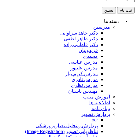
ثبت نام
بستن
دسته ها
مدرسین
دکتر جاهد سراوانی
دکتر طاهر لطفی
دکتر فاطمی زاده
فریدونیان
محمدی
مدرس عباسی
مدرس علیپور
مدرس کریم تبار
مدرس نادری
مدرس نظری
مهندس پاسبان
آموزش متلب
اطلاعیه ها
پایان نامه
پردازش تصویر
ocr
پردازش و تحلیل تصاویر پزشکی
تناظریابی تصویر (Image Registration)