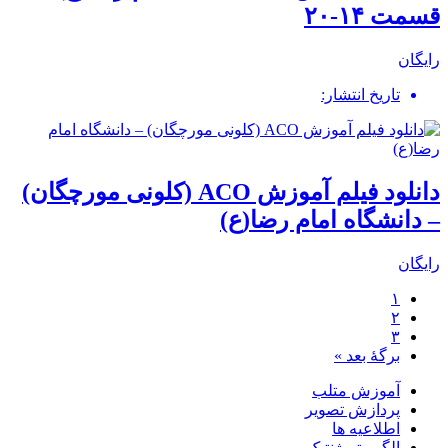
قسمت ۱۴-۲۰
رایگان
تاریخ انتشار:
دانلود فیلم آموزش ACO (کلونی مورچگان)
– دانشگاه امام رضا(ع)
رایگان
۱
۲
۳
برگهٔ بعد »
آموزش متلب
پردازش تصویر
اطلاعیه ها
الگوریتم ژنتیک