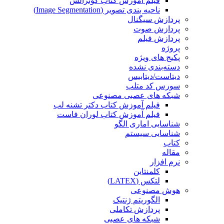
فیلم آموزش کتاب گونزالس
ناحیه بندی تصویر (Image Segmentation)
پردازش سیگنال
پردازش صوت
پردازش فیلم
پروژه
پکیج های ویژه
دسته‌بندی نشده
دیتاست/دیتابیس
سورس کد متلب
شبکه های عصبی مصنوعی
فیلم آموزش کتاب دکتر تشنه لب
فیلم آموزش کتاب لوران فاست
شناسایی اماری الگو
شناسایی سیستم
کتاب
مقاله
نرم افزار
کلمنتاین
لتکس (LATEX)
هوش مصنوعی
الگوریتم ژنتیک
پردازش تکاملی
شبکه های عصبی