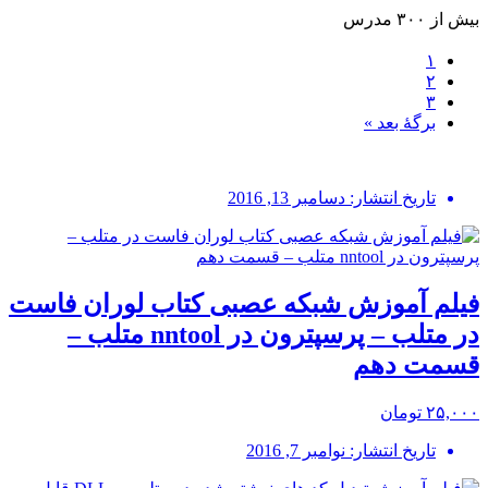
بیش از ۳۰۰ مدرس
۱
۲
۳
برگهٔ بعد »
تاریخ انتشار: دسامبر 13, 2016
فیلم آموزش شبکه عصبی کتاب لوران فاست
در متلب – پرسپترون در nntool متلب –
قسمت دهم
۲۵,۰۰۰ تومان
تاریخ انتشار: نوامبر 7, 2016