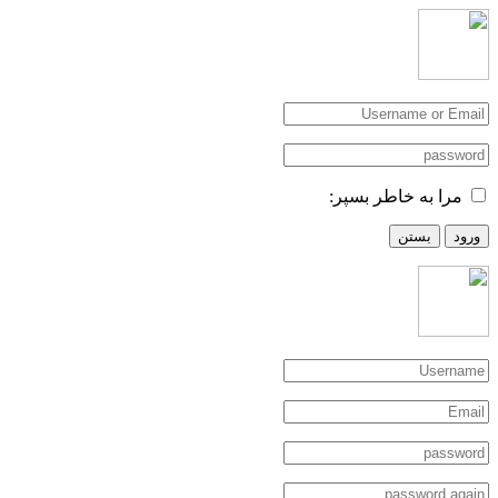
مرا به خاطر بسپر:
ود
بستن