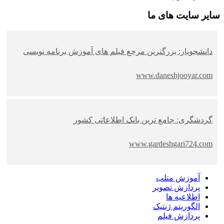
یر سایت های ما
انشجویار: بزرگترین مرجع فیلم های آموزش برنامه نویسی
www.daneshjooyar.co
ردشگری: جامع ترین بانک اطلاعاتی کشور
www.gardeshgari724.co
آموزش متلب
پردازش تصویر
اطلاعیه ها
الگوریتم ژنتیک
پردازش فیلم