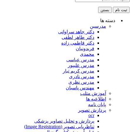
ت نام
بستن
دسته ها
مدرسین
دکتر جاهد سراوانی
دکتر طاهر لطفی
دکتر فاطمی زاده
فریدونیان
محمدی
مدرس عباسی
مدرس علیپور
مدرس کریم تبار
مدرس نادری
مدرس نظری
مهندس پاسبان
آموزش متلب
اطلاعیه ها
پایان نامه
پردازش تصویر
ocr
پردازش و تحلیل تصاویر پزشکی
تناظریابی تصویر (Image Registration)