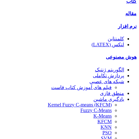
اب
له
 افزار
کلمنتاین
لتکس (LATEX)
ش مصنوعی
الگوریتم ژنتیک
پردازش تکاملی
شبکه های عصبی
فیلم های آموزش کتاب فاست
منطق فازی
یادگیری ماشین
(Kernel Fuzzy C-means (KFCM
Fuzzy C-Means
K-Means
KFCM
KNN
PSO
SVM