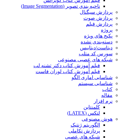
فیلم آموزش کتاب گونزالس
ناحیه بندی تصویر (Image Segmentation)
پردازش سیگنال
پردازش صوت
پردازش فیلم
پروژه
پکیج های ویژه
دسته‌بندی نشده
دیتاست/دیتابیس
سورس کد متلب
شبکه های عصبی مصنوعی
فیلم آموزش کتاب دکتر تشنه لب
فیلم آموزش کتاب لوران فاست
شناسایی اماری الگو
شناسایی سیستم
کتاب
مقاله
نرم افزار
کلمنتاین
لتکس (LATEX)
هوش مصنوعی
الگوریتم ژنتیک
پردازش تکاملی
شبکه های عصبی