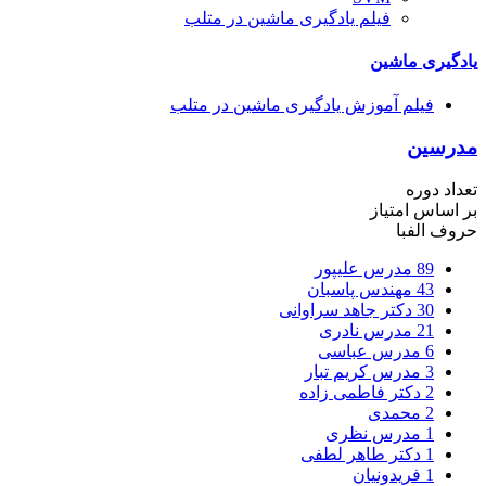
فیلم یادگیری ماشین در متلب
گیری ماشین
فیلم آموزش یادگیری ماشین در متلب
رسین
اد دوره
اساس امتیاز
ف الفبا
89
مدرس علیپور
43
مهندس پاسبان
30
دکتر جاهد سراوانی
21
مدرس نادری
6
مدرس عباسی
3
مدرس کریم تبار
2
دکتر فاطمی زاده
2
محمدی
1
مدرس نظری
1
دکتر طاهر لطفی
1
فریدونیان