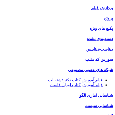
ازش فیلم
ژه
ج های ویژه
ه‌بندی نشده
است/دیتابیس
رس کد متلب
که های عصبی مصنوعی
فیلم آموزش کتاب دکتر تشنه لب
فیلم آموزش کتاب لوران فاست
سایی اماری الگو
اسایی سیستم