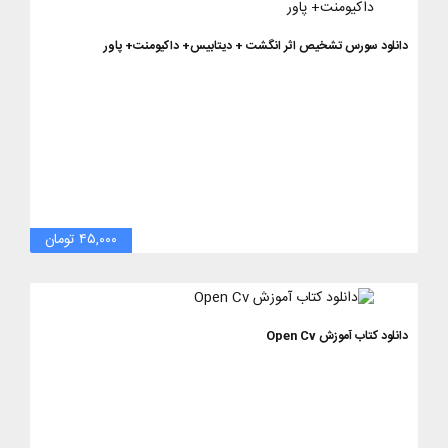
دانلود سورس تشخیص اثر انگشت + دیتابیس+ داکیومنت+ پاور
۴۵,۰۰۰ تومان
دانلود کتاب آموزش Open Cv