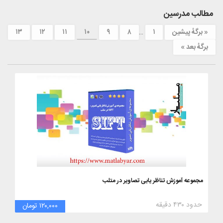
مطالب مدرسین
« برگه‌ٔ پیشین
۱
…
۸
۹
۱۰
۱۱
۱۲
۱۳
برگهٔ بعد »
مجموعه آموزش تناظر یابی تصاویر در متلب
حدود ۴۳۰ دقیقه
۱۲۰,۰۰۰ تومان