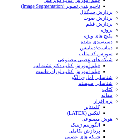
فیلم آموزش کتاب گونزالس
ناحیه بندی تصویر (Image Segmentation)
پردازش سیگنال
پردازش صوت
پردازش فیلم
پروژه
پکیج های ویژه
دسته‌بندی نشده
دیتاست/دیتابیس
سورس کد متلب
شبکه های عصبی مصنوعی
فیلم آموزش کتاب دکتر تشنه لب
فیلم آموزش کتاب لوران فاست
شناسایی اماری الگو
شناسایی سیستم
کتاب
مقاله
نرم افزار
کلمنتاین
لتکس (LATEX)
هوش مصنوعی
الگوریتم ژنتیک
پردازش تکاملی
شبکه های عصبی