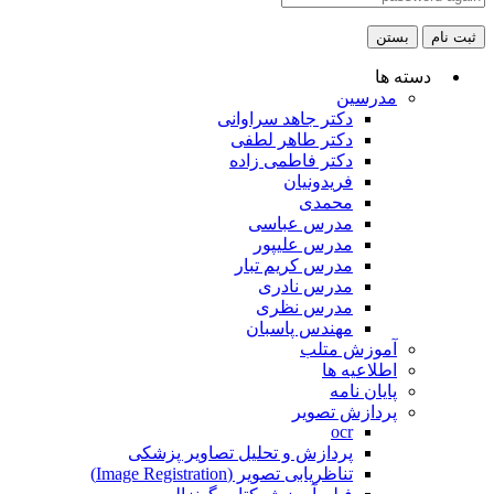
ثبت نام
بستن
دسته ها
مدرسین
دکتر جاهد سراوانی
دکتر طاهر لطفی
دکتر فاطمی زاده
فریدونیان
محمدی
مدرس عباسی
مدرس علیپور
مدرس کریم تبار
مدرس نادری
مدرس نظری
مهندس پاسبان
آموزش متلب
اطلاعیه ها
پایان نامه
پردازش تصویر
ocr
پردازش و تحلیل تصاویر پزشکی
تناظریابی تصویر (Image Registration)