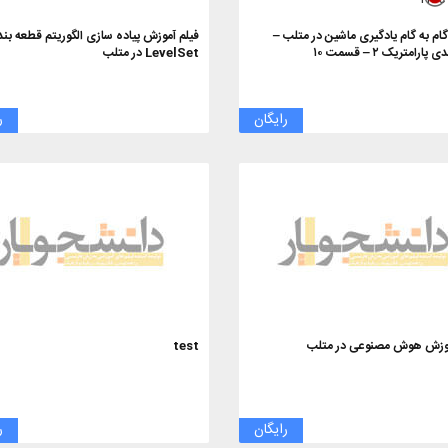
ام به گام یادگیری ماشین در متلب –
فیلم آموزش پیاده سازی الگوریتم قطعه بن
ارامتریک ۲ – قسمت ۱۰
LevelSet در متلب
رایگان
ر
موزش هوش مصنوعی در متلب
test
رایگان
ر