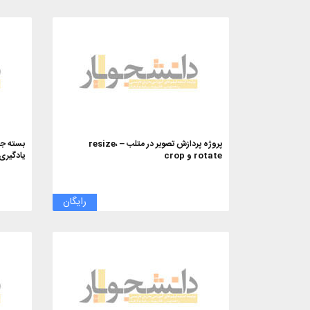
پروژه پردازش تصویر در متلب – resize،
بسته جا
rotate و crop
یادگیری
رایگان