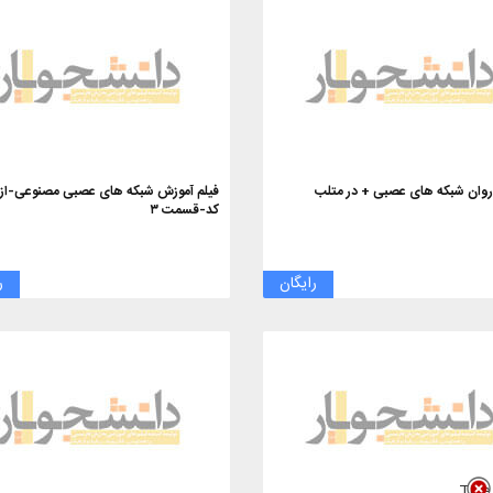
وان شبکه های عصبی + در متلب
فیلم آموزش شبکه های عصبی مصنوعی-از ا
کد-قسمت ۳
رایگان
ر
Title