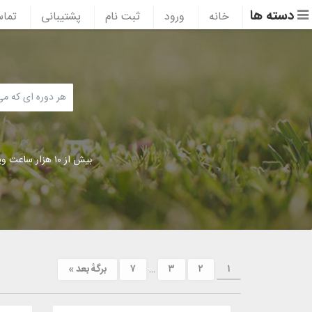
دسته ها
خانه
ورود
ثبت نام
پشتیبانی
تماس
بیش از ۱۰ هزار ساعت ویدئوی آموزشی
۱
۲
۳
…
۷
برگهٔ بعد »