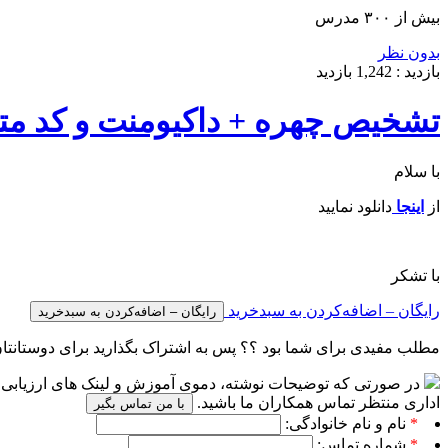
بیش از ۳۰۰ مدرس
بدون نظر
بازدید :
1,242
بازدید
تشخیص چهره + داکیومنت و کد مت
با سلام
از
اینجا
دانلود نمایید
با تشکر
رایگان – اضافه‌کردن به سبدخرید
مطلب مفیدی برای شما بود ؟؟ پس به اشتراک بگذارید برای دوستانتا
در صورتی که توضیحات نوشته، دموی آموزش و لینک های ارزیابی پا
اداری منتظر تماس همکاران ما باشید.
با من تماس بگیر
*
نام و نام خانوادگی:
*
شماره تماس: