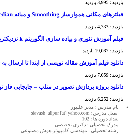
بازدید : 3,995 بازدید
فیلترهای مکانی هموارساز Smoothing و میانه Median در پردازش تصویر گنزالس
بازدید : 4,333 بازدید
فیلم آموزش تئوری و پیاده سازی الگوریتم k نزدیکترین همسایه (KNN) + کد متلب + داکیومنت
بازدید : 19,087 بازدید
دانلود فیلم آموزش مقاله نویسی از ابتدا تا ارسال به ژورنال ISI – 
بازدید : 7,059 بازدید
دانلود پروژه پردازش تصویر در متلب – جابجایی فاز تب
بازدید : 6,252 بازدید
نام مدرس : مدیر علیپور
ایمیل مدرس : siavash_alipur [at] yahoo.com
تعداد دوره ها : 102
مدرک تحصیلی : دکتری تخصصی
رشته تحصیلی : مهندسی کامپیوتر-هوش مصنوعی