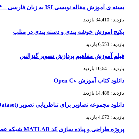
بسته ی آموزش مقاله نویسی ISI به زبان فارسی – ۴ ساعت آموزش کامل نگارش یک مقاله علمی – صفر تا صد
بازدید : 34,410 بازدید
پکیج اموزش خوشه بندی و دسته بندی در متلب
بازدید : 6,553 بازدید
فیلم آموزش مفاهیم پردازش تصویر گنزالس
بازدید : 10,641 بازدید
دانلود کتاب آموزش Open Cv
بازدید : 14,486 بازدید
دانلود مجموعه تصاویر برای تناظریابی تصویر (Image registration Dataset)
بازدید : 4,672 بازدید
پروژه طراحی و پیاده سازی کد MATLAB شبکه‌ عصبی تداعیگر خطی – Associative Memory Network