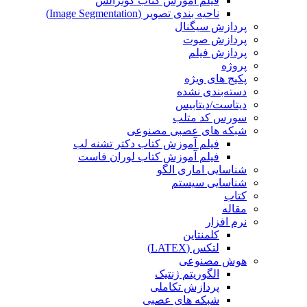
فیلم آموزش کتاب گونزالس
ناحیه بندی تصویر (Image Segmentation)
پردازش سیگنال
پردازش صوت
پردازش فیلم
پروژه
پکیج های ویژه
دسته‌بندی نشده
دیتاست/دیتابیس
سورس کد متلب
شبکه های عصبی مصنوعی
فیلم آموزش کتاب دکتر تشنه لب
فیلم آموزش کتاب لوران فاست
شناسایی اماری الگو
شناسایی سیستم
کتاب
مقاله
نرم افزار
کلمنتاین
لتکس (LATEX)
هوش مصنوعی
الگوریتم ژنتیک
پردازش تکاملی
شبکه های عصبی