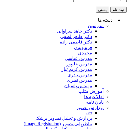
ثبت نام
بستن
دسته ها
مدرسین
دکتر جاهد سراوانی
دکتر طاهر لطفی
دکتر فاطمی زاده
فریدونیان
محمدی
مدرس عباسی
مدرس علیپور
مدرس کریم تبار
مدرس نادری
مدرس نظری
مهندس پاسبان
آموزش متلب
اطلاعیه ها
پایان نامه
پردازش تصویر
ocr
پردازش و تحلیل تصاویر پزشکی
تناظریابی تصویر (Image Registration)