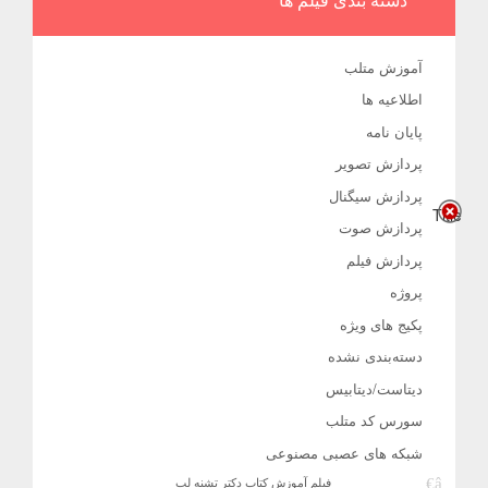
آموزش متلب
اطلاعیه ها
پایان نامه
پردازش تصویر
پردازش سیگنال
Title
پردازش صوت
پردازش فیلم
پروژه
پکیج های ویژه
دسته‌بندی نشده
دیتاست/دیتابیس
سورس کد متلب
شبکه های عصبی مصنوعی
فیلم آموزش کتاب دکتر تشنه لب