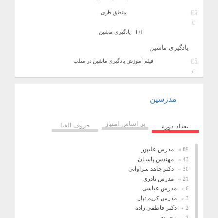
منطق فازی
[+]
یادگیری ماشین
یادگیری ماشین
فیلم آموزش یادگیری ماشین در متلب
مدرسین
بر اساس امتیاز
حروف الفبا
تعداد دوره
مدرس علیپور
89
مهندس پاسبان
43
دکتر جاهد سراوانی
30
مدرس نادری
21
مدرس عباسی
6
مدرس کریم تبار
3
دکتر فاطمی زاده
2
محمدی
2