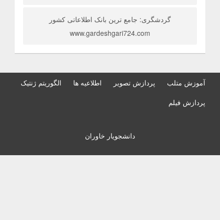
گردشگری: جامع ترین بانک اطلاعاتی کشور
www.gardeshgari724.com
آموزش متلب
پردازش تصویر
اطلاعیه ها
الگوریتم ژنتیک
پردازش فیلم
دانشجویار خاوران