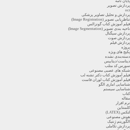
پایان نامه
پردازش تصویر
ocr
پردازش و تحلیل تصاویر پزشکی
تناظریابی تصویر (Image Registration)
فیلم آموزش کتاب گونزالس
ناحیه بندی تصویر (Image Segmentation)
پردازش سیگنال
پردازش صوت
پردازش فیلم
پروژه
پکیج های ویژه
دسته‌بندی نشده
دیتاست/دیتابیس
سورس کد متلب
شبکه های عصبی مصنوعی
فیلم آموزش کتاب دکتر تشنه لب
فیلم آموزش کتاب لوران فاست
شناسایی اماری الگو
شناسایی سیستم
کتاب
مقاله
نرم افزار
کلمنتاین
لتکس (LATEX)
هوش مصنوعی
الگوریتم ژنتیک
پردازش تکاملی