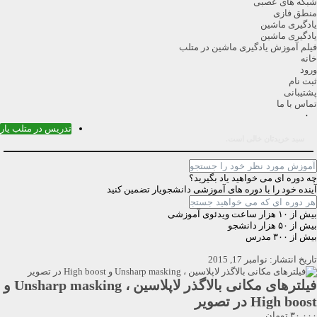
شبکه های عصبی
منطق فازی
یادگیری ماشین
یادگیری ماشین
فیلم آموزش یادگیری ماشین در متلب
خانه
ورود
ثبت نام
پشتیبانی
تماس با ما
۰
تدریس در متلب یار
سبد خریدتان خالی است.
چه دوره ای می خواهید یاد بگیرید؟
آینده خود را با دوره های آموزشی دانشجویار تضمین کنید
بیش از ۱۰ هزار ساعت ویدئوی آموزشی
بیش از ۵۰ هزار دانشجو
بیش از ۳۰۰ مدرس
تاریخ انتشار: نوامبر 17, 2015
فیلترهای مکانی بالاگذر لاپلاسین ، Unsharp masking و
High boost در تصویر
۳۰,۰۰۰ تومان