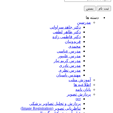
ثبت نام
بستن
دسته ها
مدرسین
دکتر جاهد سراوانی
دکتر طاهر لطفی
دکتر فاطمی زاده
فریدونیان
محمدی
مدرس عباسی
مدرس علیپور
مدرس کریم تبار
مدرس نادری
مدرس نظری
مهندس پاسبان
آموزش متلب
اطلاعیه ها
پایان نامه
پردازش تصویر
ocr
پردازش و تحلیل تصاویر پزشکی
تناظریابی تصویر (Image Registration)