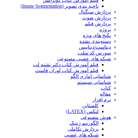
فیلم آموزش کتاب گونزالس
ناحیه بندی تصویر (Image Segmentation)
پردازش سیگنال
پردازش صوت
پردازش فیلم
پروژه
پکیج های ویژه
دسته‌بندی نشده
دیتاست/دیتابیس
سورس کد متلب
شبکه های عصبی مصنوعی
فیلم آموزش کتاب دکتر تشنه لب
فیلم آموزش کتاب لوران فاست
شناسایی اماری الگو
شناسایی سیستم
کتاب
مقاله
نرم افزار
کلمنتاین
لتکس (LATEX)
هوش مصنوعی
الگوریتم ژنتیک
پردازش تکاملی
شبکه های عصبی