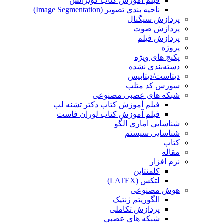
فیلم آموزش کتاب گونزالس
ناحیه بندی تصویر (Image Segmentation)
پردازش سیگنال
پردازش صوت
پردازش فیلم
پروژه
پکیج های ویژه
دسته‌بندی نشده
دیتاست/دیتابیس
سورس کد متلب
شبکه های عصبی مصنوعی
فیلم آموزش کتاب دکتر تشنه لب
فیلم آموزش کتاب لوران فاست
شناسایی اماری الگو
شناسایی سیستم
کتاب
مقاله
نرم افزار
کلمنتاین
لتکس (LATEX)
هوش مصنوعی
الگوریتم ژنتیک
پردازش تکاملی
شبکه های عصبی