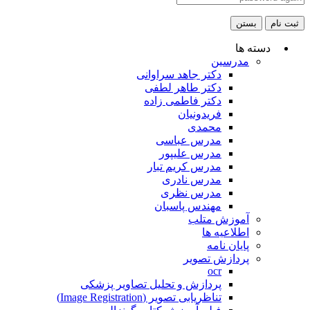
ثبت نام
بستن
دسته ها
مدرسین
دکتر جاهد سراوانی
دکتر طاهر لطفی
دکتر فاطمی زاده
فریدونیان
محمدی
مدرس عباسی
مدرس علیپور
مدرس کریم تبار
مدرس نادری
مدرس نظری
مهندس پاسبان
آموزش متلب
اطلاعیه ها
پایان نامه
پردازش تصویر
ocr
پردازش و تحلیل تصاویر پزشکی
تناظریابی تصویر (Image Registration)