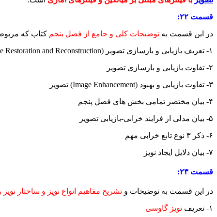
قسمت ۲۲:
در این قسمت به
توضیحات کلی و جامع از فصل پنجم
کتاب که مربوط
۱- تعریف بازیابی و بازسازی تصویر (Image Restoration and Reconstruction)
۲- تفاوت بازیابی و بازسازی تصویر
۳- تفاوت بازیابی و بهبود (Image Enhancement) تصویر
۴- بیان مختصر تمامی بخش های فصل پنجم
۵- بیان مدلی از فرایند خرابی-بازیابی تصویر
۶- ذکر ۳ نوع تابع خرابی مهم
۷- بیان دلایل ایجاد نویز
قسمت ۲۳:
در این قسمت به توضیحات و
تشریح مفاهیم انواع نویز و ساختار نویز 
۱-
ت
عریف
نویز گاوسی