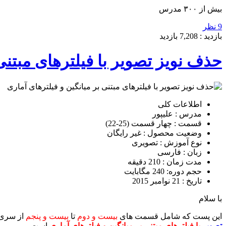
بیش از ۳۰۰ مدرس
9 نظر
بازدید :
7,208
بازدید
حذف نویز تصویر با فیلترهای مبتنی
اطلاعات کلی
مدرس : علیپور
قسمت : چهار قسمت (25-22)
وضعیت محصول : غیر رایگان
نوع آموزش : تصویری
زبان : فارسی
مدت زمان : 210 دقیقه
حجم دوره: 240 مگابایت
تاریخ : 21 نوامبر 2015
با سلام
این پست که شامل قسمت های
بیست و دوم
تا
بیست و پنجم
ا
ز سری
تصویر
با فیلترهای مبتنی بر میانگین و فیلترهای آماری
است.