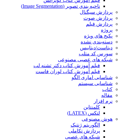
فیلم آموزش کتاب گونزالس
ناحیه بندی تصویر (Image Segmentation)
پردازش سیگنال
پردازش صوت
پردازش فیلم
پروژه
پکیج های ویژه
دسته‌بندی نشده
دیتاست/دیتابیس
سورس کد متلب
شبکه های عصبی مصنوعی
فیلم آموزش کتاب دکتر تشنه لب
فیلم آموزش کتاب لوران فاست
شناسایی اماری الگو
شناسایی سیستم
کتاب
مقاله
نرم افزار
کلمنتاین
لتکس (LATEX)
هوش مصنوعی
الگوریتم ژنتیک
پردازش تکاملی
شبکه های عصبی