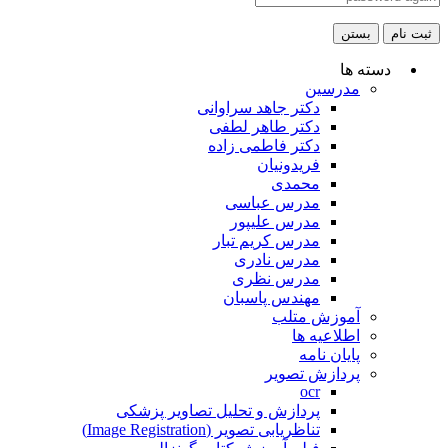
ثبت نام
بستن
دسته ها
مدرسین
دکتر جاهد سراوانی
دکتر طاهر لطفی
دکتر فاطمی زاده
فریدونیان
محمدی
مدرس عباسی
مدرس علیپور
مدرس کریم تبار
مدرس نادری
مدرس نظری
مهندس پاسبان
آموزش متلب
اطلاعیه ها
پایان نامه
پردازش تصویر
ocr
پردازش و تحلیل تصاویر پزشکی
تناظریابی تصویر (Image Registration)