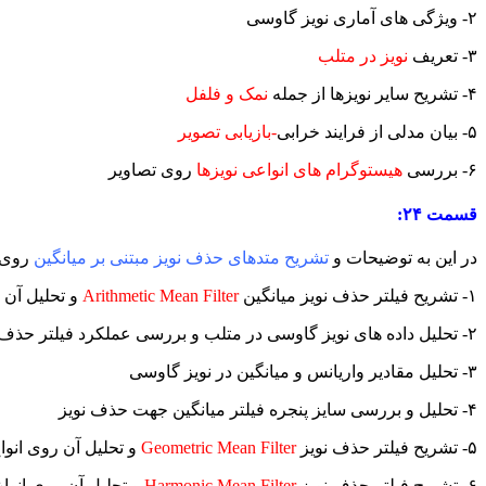
۲-
ویژگی های آماری نویز گاوسی
۳- تعریف
نویز در متلب
۴- تشریح سایر نویزها از جمله
نمک و فلفل
۵- بیان مدلی از فرایند خرابی
-بازیابی تصویر
۶- بررسی
هیستوگرام های انواعی نویزها
روی تصاویر
قسمت ۲۴:
در این به توضیحات و
تشریح متدهای حذف نویز مبتنی بر میانگین
روی ت
۱- تشریح فیلتر حذف نویز میانگین
Arithmetic Mean Filter
و تحلیل آن ر
۲- تحلیل داده های نویز گاوسی در متلب و بررسی عملکرد فیلتر حذف نویز میانگین روی آن
۳- تحلیل مقادیر واریانس و میانگین در نویز گاوسی
۴- تحلیل و بررسی سایز پنجره فیلتر میانگین جهت حذف نویز
۵- تشریح فیلتر حذف نویز
Geometric Mean Filter
و تحلیل آن روی انوا
۶- تشریح فیلتر حذف نویز
Harmonic Mean Filter
و تحلیل آن روی انواع