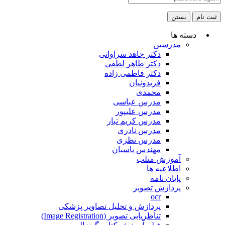
ثبت نام
بستن
دسته ها
مدرسین
دکتر جاهد سراوانی
دکتر طاهر لطفی
دکتر فاطمی زاده
فریدونیان
محمدی
مدرس عباسی
مدرس علیپور
مدرس کریم تبار
مدرس نادری
مدرس نظری
مهندس پاسبان
آموزش متلب
اطلاعیه ها
پایان نامه
پردازش تصویر
ocr
پردازش و تحلیل تصاویر پزشکی
تناظریابی تصویر (Image Registration)