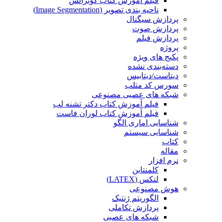
فیلم آموزش کتاب گونزالس
ناحیه بندی تصویر (Image Segmentation)
پردازش سیگنال
پردازش صوت
پردازش فیلم
پروژه
پکیج های ویژه
دسته‌بندی نشده
دیتاست/دیتابیس
سورس کد متلب
شبکه های عصبی مصنوعی
فیلم آموزش کتاب دکتر تشنه لب
فیلم آموزش کتاب لوران فاست
شناسایی اماری الگو
شناسایی سیستم
کتاب
مقاله
نرم افزار
کلمنتاین
لتکس (LATEX)
هوش مصنوعی
الگوریتم ژنتیک
پردازش تکاملی
شبکه های عصبی