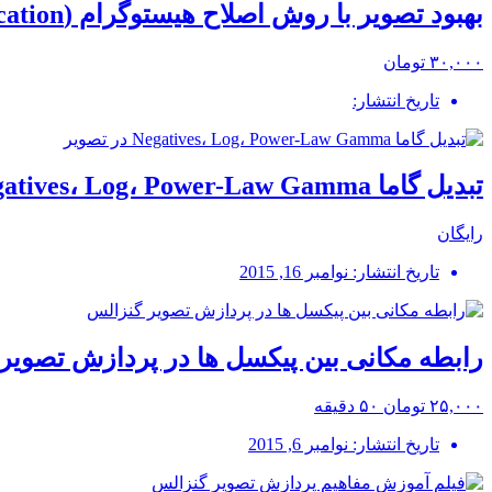
بهبود تصویر با روش اصلاح هیستوگرام (Histogram Modification)
۳۰,۰۰۰ تومان
تاریخ انتشار:
تبدیل گاما Negatives، Log، Power-Law Gamma در تصویر
رایگان
تاریخ انتشار: نوامبر 16, 2015
رابطه مکانی بین پیکسل ها در پردازش تصویر
۲۵,۰۰۰ تومان
۵۰ دقیقه
تاریخ انتشار: نوامبر 6, 2015