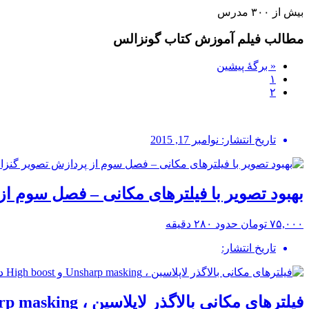
بیش از ۳۰۰ مدرس
مطالب فیلم آموزش کتاب گونزالس
« برگه‌ٔ پیشین
۱
۲
تاریخ انتشار: نوامبر 17, 2015
بهبود تصویر با فیلترهای مکانی – فصل سوم ا
۷۵,۰۰۰ تومان
حدود ۲۸۰ دقیقه
تاریخ انتشار:
فیلترهای مکانی بالاگذر لاپلاسین ، Unsharp masking و High boost در تصویر