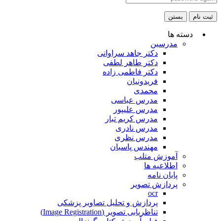
ثبت نام
بستن
دسته ها
مدرسین
دکتر جاهد سراوانی
دکتر طاهر لطفی
دکتر فاطمی زاده
فریدونیان
محمدی
مدرس عباسی
مدرس علیپور
مدرس کریم تبار
مدرس نادری
مدرس نظری
مهندس پاسبان
آموزش متلب
اطلاعیه ها
پایان نامه
پردازش تصویر
ocr
پردازش و تحلیل تصاویر پزشکی
تناظریابی تصویر (Image Registration)