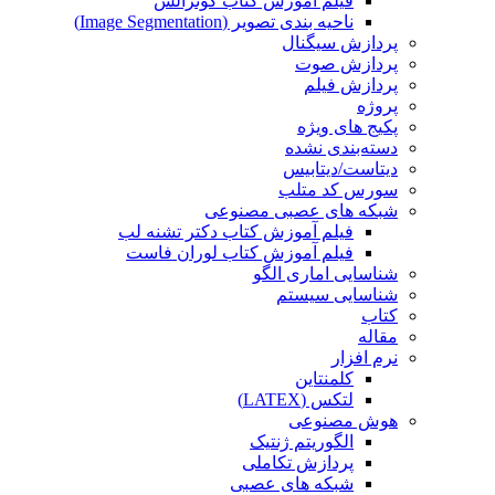
فیلم آموزش کتاب گونزالس
ناحیه بندی تصویر (Image Segmentation)
پردازش سیگنال
پردازش صوت
پردازش فیلم
پروژه
پکیج های ویژه
دسته‌بندی نشده
دیتاست/دیتابیس
سورس کد متلب
شبکه های عصبی مصنوعی
فیلم آموزش کتاب دکتر تشنه لب
فیلم آموزش کتاب لوران فاست
شناسایی اماری الگو
شناسایی سیستم
کتاب
مقاله
نرم افزار
کلمنتاین
لتکس (LATEX)
هوش مصنوعی
الگوریتم ژنتیک
پردازش تکاملی
شبکه های عصبی