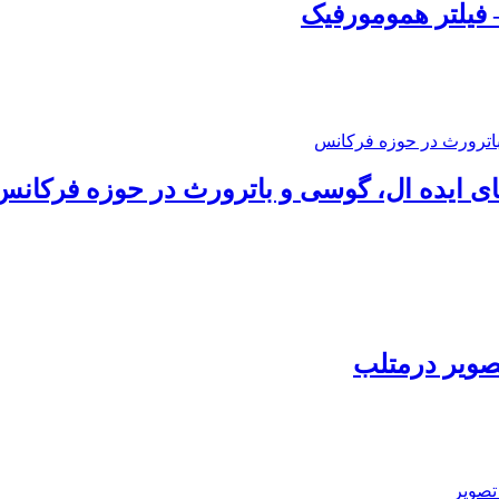
 فیلتر همومورفیک
های ایده ال، گوسی و باترورث در حوزه فرکانس
صویر درمتلب