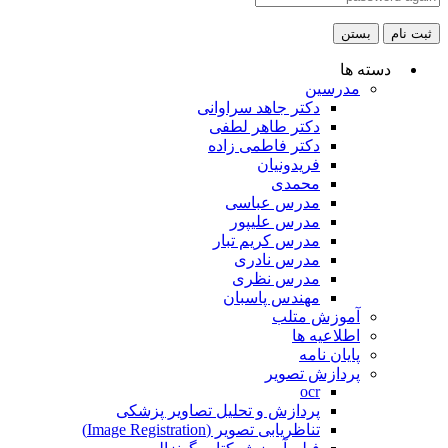
ثبت نام
بستن
دسته ها
مدرسین
دکتر جاهد سراوانی
دکتر طاهر لطفی
دکتر فاطمی زاده
فریدونیان
محمدی
مدرس عباسی
مدرس علیپور
مدرس کریم تبار
مدرس نادری
مدرس نظری
مهندس پاسبان
آموزش متلب
اطلاعیه ها
پایان نامه
پردازش تصویر
ocr
پردازش و تحلیل تصاویر پزشکی
تناظریابی تصویر (Image Registration)