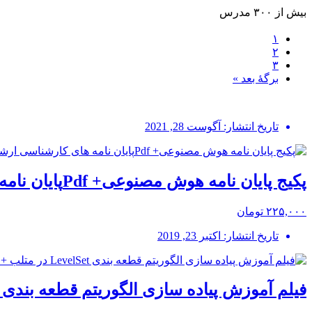
بیش از ۳۰۰ مدرس
۱
۲
۳
برگهٔ بعد »
تاریخ انتشار: آگوست 28, 2021
پکیج پایان نامه هوش مصنوعی+ Pdfپایان نامه های کارشناسی ارشد
۲۲۵,۰۰۰ تومان
تاریخ انتشار: اکتبر 23, 2019
فیلم آموزش پیاده سازی الگوریتم قطعه بندی LevelSet در متلب + سورس کد متلب