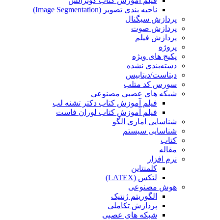
فیلم آموزش کتاب گونزالس
ناحیه بندی تصویر (Image Segmentation)
پردازش سیگنال
پردازش صوت
پردازش فیلم
پروژه
پکیج های ویژه
دسته‌بندی نشده
دیتاست/دیتابیس
سورس کد متلب
شبکه های عصبی مصنوعی
فیلم آموزش کتاب دکتر تشنه لب
فیلم آموزش کتاب لوران فاست
شناسایی اماری الگو
شناسایی سیستم
کتاب
مقاله
نرم افزار
کلمنتاین
لتکس (LATEX)
هوش مصنوعی
الگوریتم ژنتیک
پردازش تکاملی
شبکه های عصبی